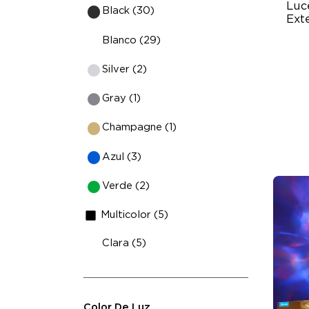
Luc
Black (30)
Ext
Blanco (29)
AI
Silver (2)
VH
Ma
Gray (1)
Champagne (1)
Azul (3)
Verde (2)
Multicolor (5)
Clara (5)
Color De Luz