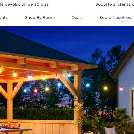
de devolución de 30 días
Soporte al cliente 
ghts
Shop By Room
Deals
Sobre Nosotros