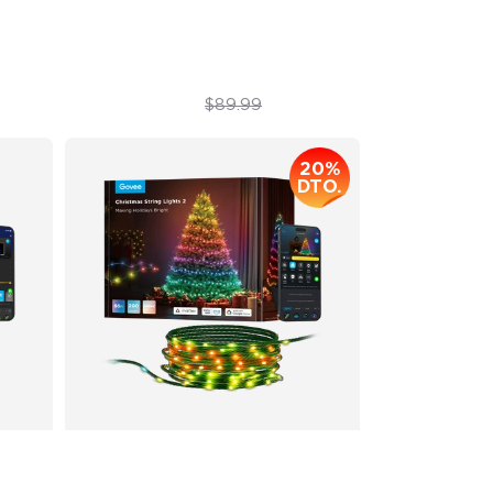
$69.99
$89.99
20%
DTO.