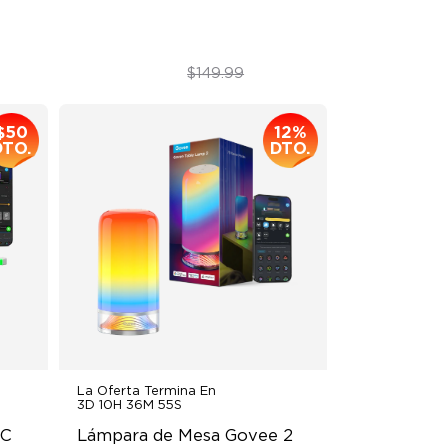
$112.99
$149.99
$50
12%
DTO.
DTO.
La Oferta Termina En
3D 10H 36M 53S
C 
Lámpara de Mesa Govee 2