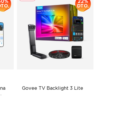
30%
22%
DTO.
DTO.
na 
Govee TV Backlight 3 Lite
Fish-Eye Correction Camera
Technology
Upgraded Envisual Technology
4-in-1 Lamp Beads