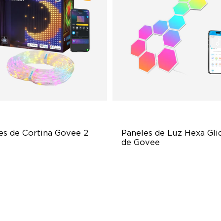
es de Cortina Govee 2
Paneles de Luz Hexa Glid
de Govee
lore Your Creativity with AI
RBGIC Light Effects
ntent
DIY Design
sualized Patterns and Smooth
Animated Effects
F Displays
lock More with DIY Functions