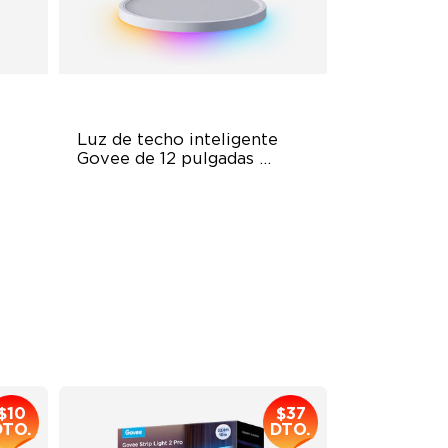
Luz de techo inteligente 
Govee de 12 pulgadas 
RGBWW + RGBIC
Multicolored Lighting
Adjustable Brightness
Adjustable Color Temperature
$69.99
$10
$37
DTO.
DTO.