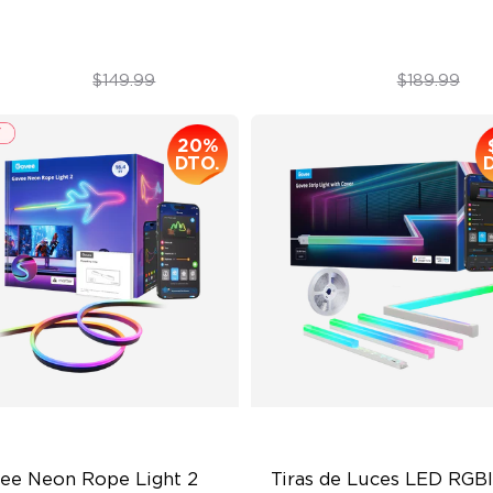
$109.99
$179.99
$149.99
$189.99
20%
DTO.
ee Neon Rope Light 2
Tiras de Luces LED RGBI