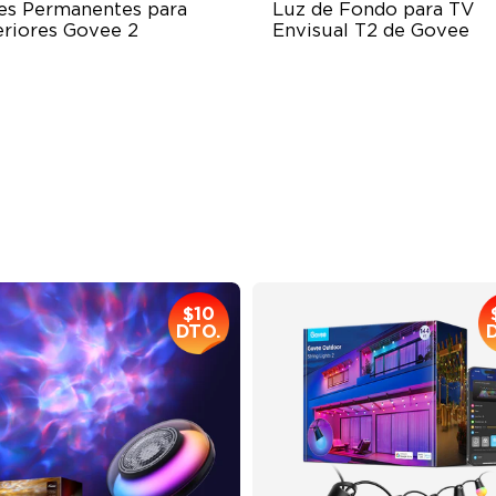
es Permanentes para 
Luz de Fondo para TV 
eriores Govee 2
Envisual T2 de Govee
 Light Show
Govee Envisual Technology
B Glue and Clips
Innovative Dual Camera Des
tter Support
Enhanced RGBIC Lighting
$279.99
$139.99
$10
DTO.