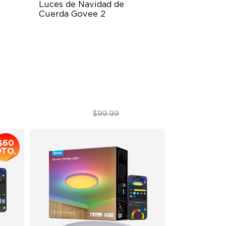
Luces de Navidad de 
Cuerda Govee 2
130+ Preset Scene Modes
ign
Shape Mapping Technology
IP67 Waterproof and Dust-Proof
$79.99
$99.99
$60
DTO.