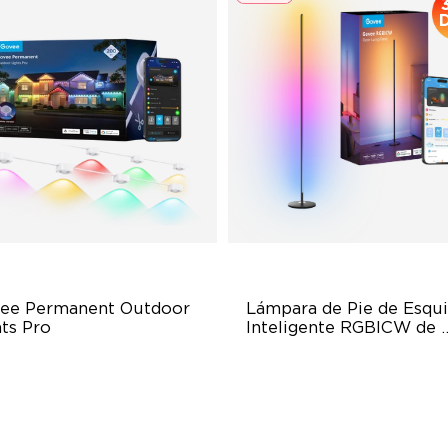
ee Permanent Outdoor 
Lámpara de Pie de Esqui
hts Pro
Inteligente RGBICW de 
Govee
ttable and Extendable
Dynamic RGBIC Color
BWWIC Lighting Effects
Sync with Music
tter Support
Hands-Free Control