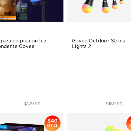
para de pie con luz 
Govee Outdoor String 
endente Govee
Lights 2
Independent Lighting Zones
RGBICW Lighting Effects
namic Ripple Effects
47 Scene Modes
uto-Run" Feature
Shatterproof Design
$169.99
$129.99
$179.99
$189.99
$40
DTO.