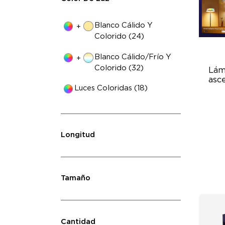
Blanco Cálido Y
+
Colorido (24)
Blanco Cálido/frío Y
+
Colorido (32)
Lám
asc
Luces Coloridas (18)
3 
Dy
"A
Longitud
Tamaño
Cantidad