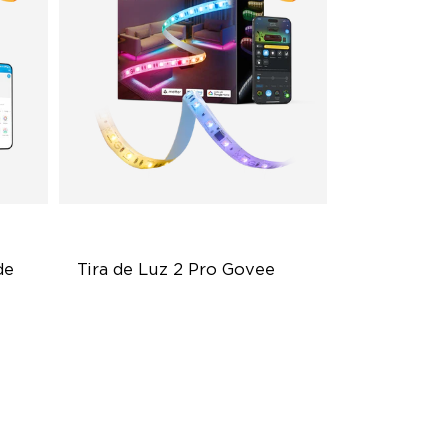
e 
Tira de Luz 2 Pro Govee
Bendable, Cuttable, Connectable
5-in-1 RGBIC+ Technology
LuminBlend Color System