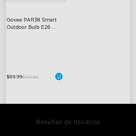
Govee PAR38 Smart 
Outdoor Bulb E26 
1300lm
IP65 Outdoor Reliability
1300lm High Brightness
13.5W Bulb (90W Equivalent)
$89.99
$109.99
Reseñas de usuarios