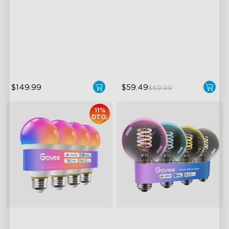
500lm
Covers Up to 5069 ft²
High-Density COB Light
Strips
RGBW Aurora Effects
500 Lumens Brightness
16 RGB Laser Patterns
5.5W Bulb (40W Equivalent)
$149.99
$59.49
$69.99
11%
DTO.