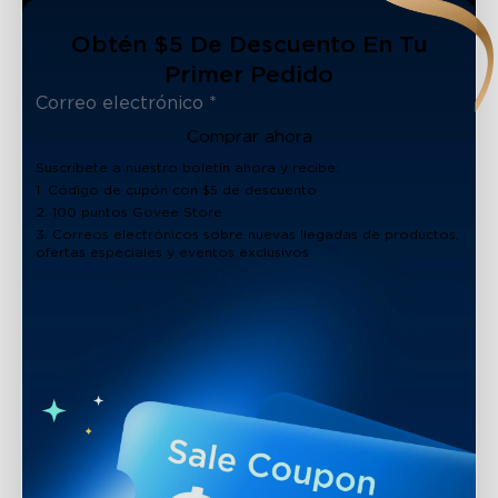
Obtén $5 De Descuento En Tu
Primer Pedido
Comprar ahora
Suscríbete a nuestro boletín ahora y recibe:
1. Código de cupón con $5 de descuento
2. 100 puntos Govee Store
3. Correos electrónicos sobre nuevas llegadas de productos,
ofertas especiales y eventos exclusivos