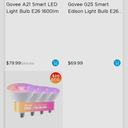
Govee A21 Smart LED 
Govee G25 Smart 
Light Bulb E26 1600lm
Edison Light Bulb E26 
500lm
Powerful 1600-Lumen & CRI
High-density COB light strips
> 90
500 Lumens Brightness
LuminBlend+
5W Bulb (40W Equivalent)
13W Bulb (100W Equivalent)
$79.99
$69.99
$89.99
$20
DTO.