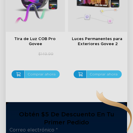
Tira de Luz COB Pro 
Luces Permanentes para 
Govee
Exteriores Govee 2
$109.99
$149.99
$279.99
Comprar ahora
Comprar ahora
Obtén $5 De Descuento En Tu
Primer Pedido