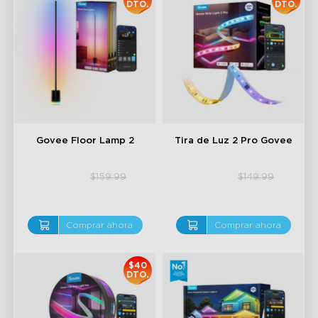
DTO.
DTO.
close
Govee Floor Lamp 2
Tira de Luz 2 Pro Govee
$127.99
$112.99
$159.99
$149.99
Comprar ahora
Comprar ahora
$40
DTO.