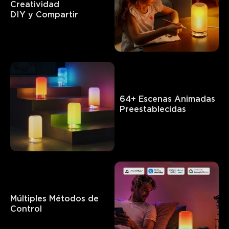
Creatividad

DIY y Compartir
Lo que dicen los clientes
Color options and customization
Brightness and lighting
0
0
0
Los clientes mencionan
Positivo
Negativo
64+ Escenas Animadas 
Preestablecidas
Resumen
：
Generado por IA a partir del texto de las reseñas de los
clientes
Múltiples Métodos de 
Control