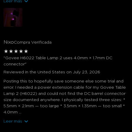
Leer más
Nixo
Compra Verificada
★
★
★
★
★
"Govee H6022 Table Lamp 2 uses 4.0mm × 1.7mm DC
connector"
Reviewed in the United States on July 23, 2026
Posting this to hopefully save someone else some trial and
error. I needed a power extension cable for my Govee Table
Lamp 2 (H6022) and could not find the DC barrel connector
size documented anywhere. I physically tested three sizes: *
5.5mm × 2.1mm — too large * 3.5mm × 1.35mm — too small *
4.0mm ...
Leer más