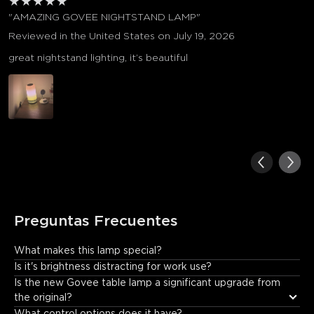
★
★
★
★
★
"AMAZING GOVEE NIGHTSTAND LAMP"
Reviewed in the United States on July 19, 2026
great nightstand lighting, it’s beautiful
Preguntas Frecuentes
What makes this lamp special?
It offers: • Incredible color and lighting effects. • Fun music 
Is it's brightness distracting for work use?
synchronization. • Unique visual displays that create an 
Is the new Govee table lamp a significant upgrade from 
immersive experience.
the original?
What control options does it have?