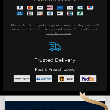
Klarna:
Por favor gaste responsablemente. Mayores de 18
años, se aplican términos y condiciones. Toque el enlace
para
más información.