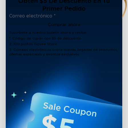
Obtén $5 De Descuento En Tu
Primer Pedido
Comprar ahora
Suscríbete a nuestro boletín ahora y recibe:
1. Código de cupón con $5 de descuento
2. 100 puntos Govee Store
3. Correos electrónicos sobre nuevas llegadas de productos,
ofertas especiales y eventos exclusivos