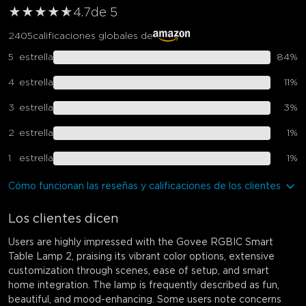
★
★
★
★
★
★
4.7
de 5
2405
calificaciones globales de
5
estrella
84
%
4
estrella
11
%
3
estrella
3
%
2
estrella
1
%
1
estrella
1
%
Cómo funcionan las reseñas y calificaciones de los clientes
Los clientes dicen
Users are highly impressed with the Govee RGBIC Smart
Table Lamp 2, praising its vibrant color options, extensive
customization through scenes, ease of setup, and smart
home integration. The lamp is frequently described as fun,
beautiful, and mood-enhancing. Some users note concerns