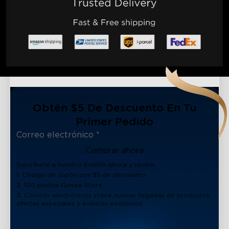
Obtén $5 De Descuento En Tu
Primer Pedido
Comprar ahora
Suscríbete a nuestro boletín ahora y recibe:
1. Código de cupón con $5 de descuento
2. 100 puntos Govee Store
3. Correos electrónicos sobre nuevas llegadas de productos,
ofertas especiales y eventos exclusivos