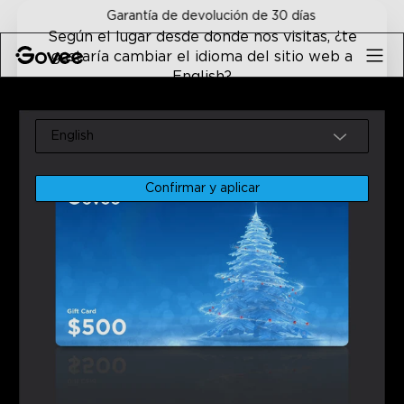
Skip to content
Garantía de devolución de 30 días
Según el lugar desde donde nos visitas, ¿te
gustaría cambiar el idioma del sitio web a
English?
Inicio
Luces Inteligentes
¡Regala Govee Con Una Tarjeta
Idioma
English
Confirmar y aplicar