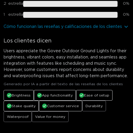
2
estrella
0
%
1
estrella
0
%
Cómo funcionan las reseñas y calificaciones de los clientes
Los clientes dicen
Users appreciate the Govee Outdoor Ground Lights for their
brightness, vibrant colors, easy installation, and seamless app
integration with features like scheduling and music sync.
However, some customers report concerns about durability
and waterproofing issues that affect long-term performance.
Generado por IA a partir del texto de las reseñas de los clientes
Brightness
App functionality
Ease of setup
Stake quality
Customer service
Durability
Waterproof
Value for money