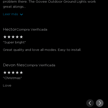
problem there. The Govee Outdoor Ground Lights work
great alongs...
Leer más
Hector
Compra Verificada
★
★
★
★
★
"Super bright"
Great quality and love all modes. Easy to install.
Devon files
Compra Verificada
★
★
★
★
★
"Christmas"
Love