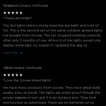
Seajaws
Compra Verificada
★
★
★
★
★
"These are bright"
The dot lights need a sturdy base but are bight and a lot of
fun. This is the second set of the same outdoor ground lights
I've bought from Govee. This set stopped working correctly
after only 3 months of use. All but 4 of the lights would only
display white light, no matter if I updated the app, pl...
Leer más
Jake
Compra Verificada
★
★
★
★
★
"Love the Govee brand lights"
We have many products from Govee. They have great build
quality. Easy to install. The lights are water proof though the
power adapter is not i put it in an outdoor box. They look
and function as advertised. There are no batteries so no