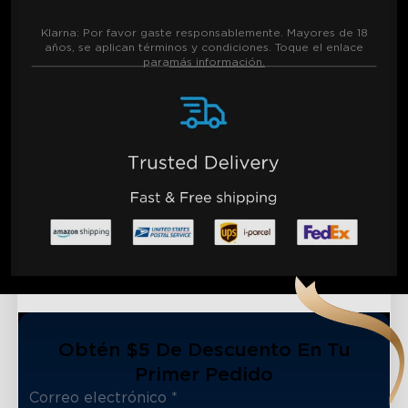
Klarna:
Por favor gaste responsablemente. Mayores de 18
años, se aplican términos y condiciones. Toque el enlace
para
más información.
Obtén $5 De Descuento En Tu
Primer Pedido