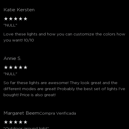
Katie Kersten
★
★
★
★
★
"NULL"
Love these lights and how you can customize the colors how
you want! 10/10
Annie S.
★
★
★
★
★
"NULL"
close
So far these lights are awesome! They look great and the
different modes are great! Probably the best set of lights I've
bought! Price is also great!
Margaret Beem
Compra Verificada
★
★
★
★
★
"Outdoor ground light"