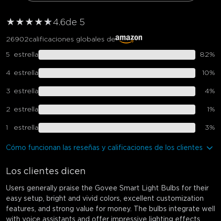
★
★
★
★
★
★
4.6
de 5
26902
calificaciones globales de
5
estrella
82
%
4
estrella
10
%
3
estrella
4
%
2
estrella
1
%
1
estrella
3
%
Cómo funcionan las reseñas y calificaciones de los clientes
Los clientes dicen
Users generally praise the Govee Smart Light Bulbs for their
easy setup, bright and vivid colors, excellent customization
features, and strong value for money. The bulbs integrate well
with voice assistants and offer impressive lighting effects.