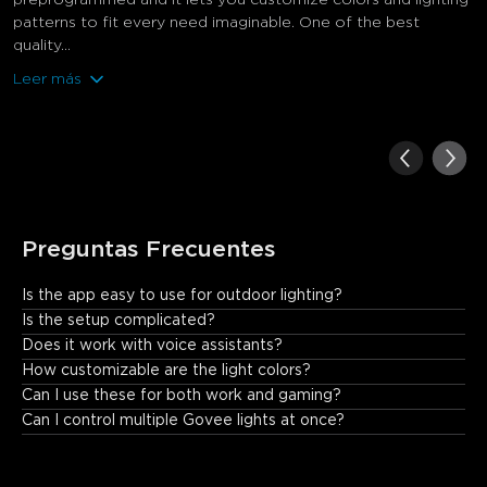
patterns to fit every need imaginable. One of the best
quality...
Leer más
Preguntas Frecuentes
Is the app easy to use for outdoor lighting?
Absolutely—Govee Home App automatically detects the bulbs 
Is the setup complicated?
and provides intuitive controls for seamless customization.
Does it work with voice assistants?
How customizable are the light colors?
Can I use these for both work and gaming?
Can I control multiple Govee lights at once?