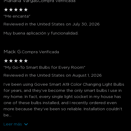
Mariana Vargas
Compra Verificada
★
★
★
★
★
"Me encanta"
Reviewed in the United States on July 30, 2026
Muy buena aplicación y funcionalidad.
Mack G.
Compra Verificada
★
★
★
★
★
"My Go-To Smart Bulbs for Every Room"
Reviewed in the United States on August 1, 2026
I’ve been using Govee Smart A19 Color Changing Light Bulbs
for years, and they’ve become the only smart bulbs I use in
my home. In fact, every single light socket in my house has
one of these bulbs installed, and I recently ordered even
more because they’ve been so reliable. Installation couldn’t
be...
Leer más