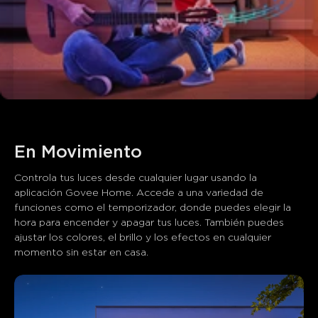
En Movimiento
Lo que dicen los clientes
Controla tus luces desde cualquier lugar usando la 
aplicación Govee Home. Accede a una variedad de 
Ease of setup
Brightness and color quality
App functiona
funciones como el temporizador, donde puedes elegir la 
hora para encender y apagar tus luces. También puedes 
ajustar los colores, el brillo y los efectos en cualquier 
0
0
0
momento sin estar en casa.
Los clientes mencionan
Positivo
Negativo
Resumen
：
Generado por IA a partir del texto de las reseñas de los