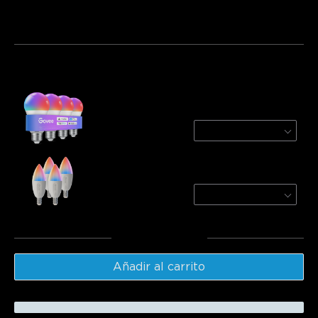
Paquete 1
Paquete 2
Paquete 3
Frecuentemente comprados juntos:
Govee A19 Smart LED Light Bulbs E26
800lm
4-Pack
$32.99
Govee E12 Smart Candle Light Bulbs B11
450lm
4-Pack
$36.99
Total
:
$69.98
Añadir al carrito