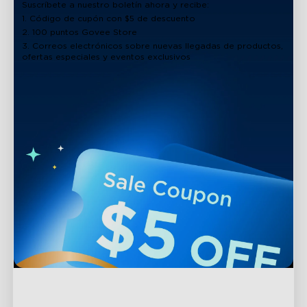
Suscríbete a nuestro boletín ahora y recibe:
1. Código de cupón con $5 de descuento
2. 100 puntos Govee Store
3. Correos electrónicos sobre nuevas llegadas de productos,
ofertas especiales y eventos exclusivos
Soporte