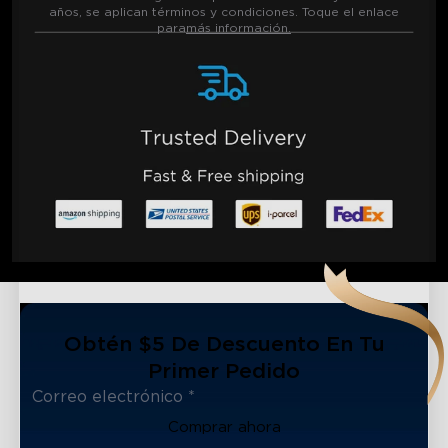
años, se aplican términos y condiciones. Toque el enlace
para
más información.
Obtén $5 De Descuento En Tu
Primer Pedido
Comprar ahora