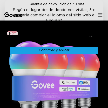
Skip to content
Soporte al cliente de por vida
Según el lugar desde donde nos visitas, ¿te
gustaría cambiar el idioma del sitio web a
English?
Inicio
Bombillas LED
Bombilla LED Inteligente De Gove
Idioma
English
Confirmar y aplicar