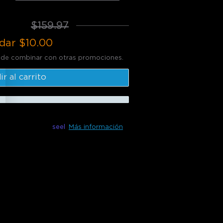
49.97
$159.97
dar
$10.00
ede combinar con otras promociones.
r al carrito
 disponible con
seel
Más información
os con Govee TV Backlight 3 Lite.
rección de ojo de pez, eliminación de
televisores ultra delgados, ¡y más!
lla al siguiente nivel!
n corrección de ojo de pez