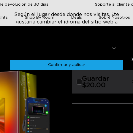
de devolución de 30 días
Soporte al cliente 
Según el lugar desde donde nos visitas, ¿te
ghts
Shop By Room
Deals
Sobre Nosotros
gustaría cambiar el idioma del sitio web a
English?
Idioma
Lite
English
Govee TV Backlig
$89.99
★
★
★
★
Confirmar y aplicar
Guardar
ive experience
Color accuracy
Calibration
App functionality
$20.00
Adhesive quality
0
Tamaño
ivo
Negativo
11.8 PIES para TVs de 55-65 
ulgadas