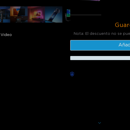
Total
:
$1
Guar
Nota: El descuento no se pu
Video
Añadi
Entrega sin preocupaciones
Descripción
Modelo: H6099
Disfruta de visuales inmersiv
Este conjunto cuenta con cor
letterboxing, adaptabilidad a 
¡Lleva el contenido de tu panta
Mostrar más
Tecnología de cámara co