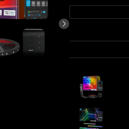
texto de las reseñas de los clientes
16.4 PIES para TVs de 75-85
pulgadas
Cantidad
Paquete 1
Paquete 2
Frecuentemente comprados 
Govee TV B
$89.99
Govee Gam
$69.99