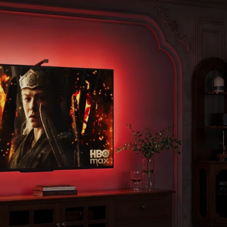
mantente cerca del router p
close