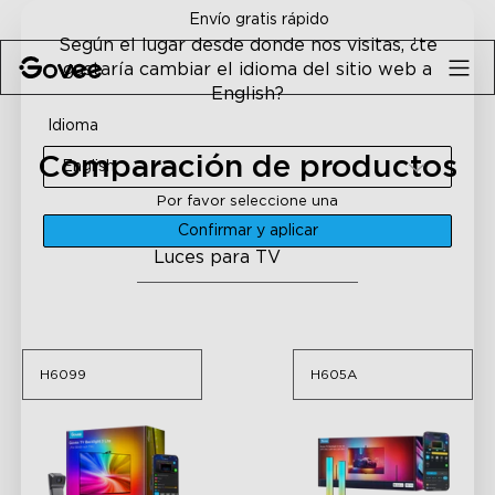
Skip to content
ratis rápido
Garantía de devol
Según el lugar desde donde nos visitas, ¿te
gustaría cambiar el idioma del sitio web a
English?
Idioma
Comparación de productos
English
Por favor seleccione una
categoría
Confirmar y aplicar
H6099
H605A
Luces para TV
H6099
H605A
H6099
H605A
Govee TV Backlight 3
Govee TV Backlight 3