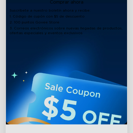
Comprar ahora
Suscríbete a nuestro boletín ahora y recibe:
1. Código de cupón con $5 de descuento
2. 100 puntos Govee Store
3. Correos electrónicos sobre nuevas llegadas de productos,
ofertas especiales y eventos exclusivos
Soporte