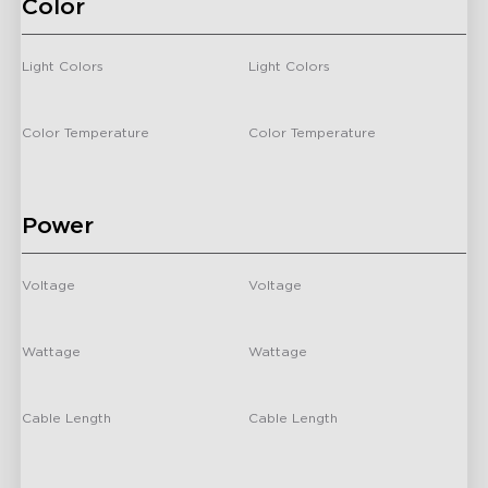
Color
Light Colors
Light Colors
RGBICW
RGBICW
Color Temperature
Color Temperature
/
/
Power
Voltage
Voltage
‎12 Volts
‎12 Volts
Wattage
Wattage
36 Watts
36 Watts
Cable Length
Cable Length
/
/