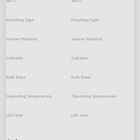
Wi-Fi
Wi-Fi
2.4GHz Wi-Fi
2.4GHz Wi-Fi
Mounting Type
Mounting Type
/
/
Veneer Material
Veneer Material
/
/
Cuttable
Cuttable
No
No
Bulb Base
Bulb Base
GU10
GU10
Operating Temperature
Operating Temperature
Room Temperature
Room Temperature
LED Size
LED Size
/
/
close