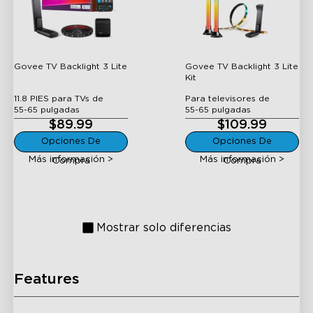
Lite
Lite Kit
Govee TV Backlight 3 Lite
Govee TV Backlight 3 Lite
Kit
11.8 PIES para TVs de
Para televisores de
55-65 pulgadas
55-65 pulgadas
$89.99
$109.99
H605C
H6603
Opciones De
Opciones De
Luz de Fondo para TV
Kit de Caja de
Envisual T2 de Govee
Sincronización AI Govee
Más información >
Más información >
Compra
Compra
2
Mostrar solo diferencias
Features
H6056
H6046
Barras de Luz Flow Plus
Barras de Luz RGBIC
RGBICWW WiFi +
para TV Govee para TVs