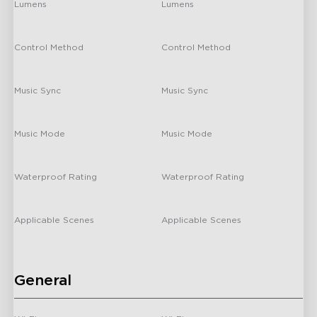
Bluetooth de Govee
de 45-70 pulgadas
Lumens
Lumens
/
/
Control Method
Control Method
App/ Control Box/Voice Control
App/ Control Box/Voice Control
Music Sync
Music Sync
/
/
Music Mode
Music Mode
/
/
Waterproof Rating
Waterproof Rating
/
/
Applicable Scenes
Applicable Scenes
Indoor
Indoor
General