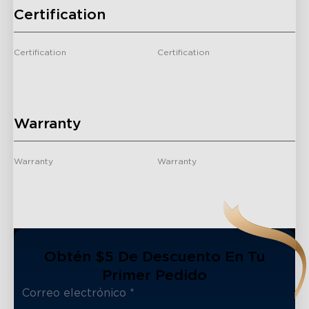
Certification
Certification
Certification
CE/CE/FCC ID/FCC ID/FCC
RoHS/ICES/FCC
SDoC/FCC SDoC/IC ID/IC ID/
SDoC/CE/UKCA/FCC ID/IC ID/
Warranty
Warranty
Warranty
1 year
1 year
Obtén $5 De Descuento En Tu
Primer Pedido