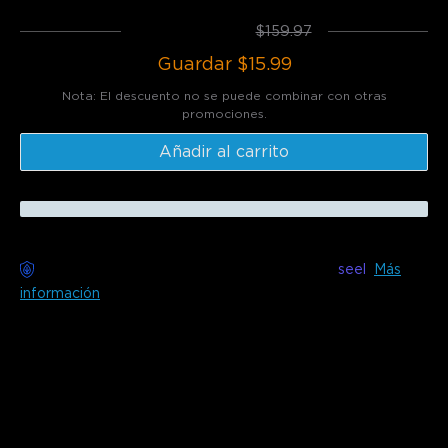
Total
:
$143.98
$159.97
Guardar
$15.99
Nota: El descuento no se puede combinar con otras
promociones.
Añadir al carrito
Entrega sin preocupaciones disponible con
seel
Más
información
Descripción
Modelo: H6076
Esta lámpara de pie delgada y minimalista está diseñada
para modernizar tu hogar. Utilizando tecnología RGBICW,
puedes crear un hermoso collage de colores para iluminar