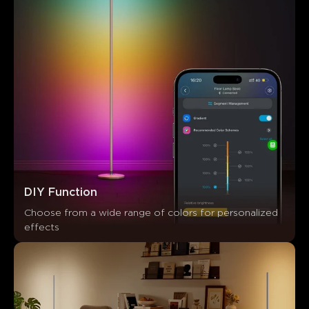
DIY Function
Choose from a wide range of colors for personalized 
Lo que dicen los clientes
effects
Design quality
App functionality
Brightness
Color o
0
0
0