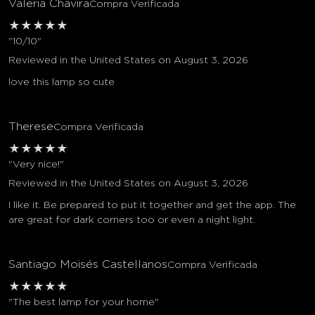
Valeria Chavira
Compra Verificada
★
★
★
★
★
"10/10"
Reviewed in the United States on August 3, 2026
love this lamp so cute
Therese
Compra Verificada
★
★
★
★
★
"Very nice!"
Reviewed in the United States on August 3, 2026
I like it. Be prepared to put it together and get the app. The
are great for dark corners too or even a night light.
Santiago Moisés Castellanos
Compra Verificada
★
★
★
★
★
"The best lamp for your home"