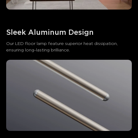
Sleek Aluminum Design
Our LED floor lamp feature superior heat dissipation, 
ensuring long-lasting brilliance.