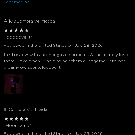
Leer más
Alicia
Compra Verificada
★
★
★
★
★
"looooove it"
Reviewed in the United States on July 28, 2026
third review with another govee product. & i absolutely love
them. i love when ur able to pair them all together into one
dreamview scene. loveee it
ali
Compra Verificada
★
★
★
★
★
"Floor Lamp"
Reviewed in the United States on July 26, 2026