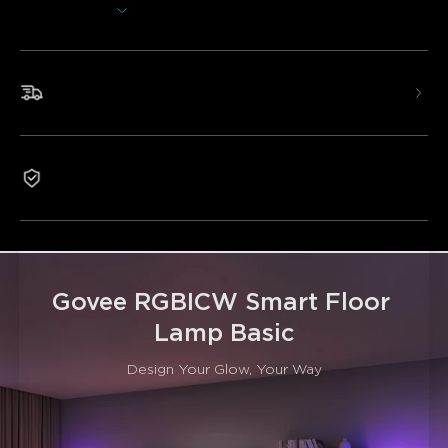
cualquier espacio interior.
Mostrar más
Haz que tus luces bailen con el Modo Música
Control por Voz Manos Libres
Innovadora Tecnología RGBICW
Envío rápido y gratis
Modo DIY con 14 Controles de Color Segmentados
58 Modos de Escena Preestablecidos para Elegir
Garantía de 1 año
Govee RGBICW Smart Floor 
Lamp Basic
Design Your Glow, Your Way