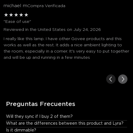
michael m
Compra Verificada
★
★
★
★
★
"Ease of use"
Reviewed in the United States on July 24, 2026
I really like this lamp. I have other Govee products and this
works as well as the rest. It adds a nice ambient lighting to
the room, especially in a corner. It's very easy to put together
and will be up and running in a few minutes
Preguntas Frecuentes
Will they sync if I buy 2 of them?
Yes. You can connect them via the app.
What are the differences between this product and Lyra?
Is it dimmable?