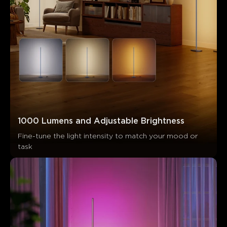
Los clientes mencionan
Positivo
Negativo
Resumen
：
Generado por IA a partir del texto de las reseñas de los
clientes
1000 Lumens and Adjustable Brightness
Fine-tune the light intensity to match your mood or 
task