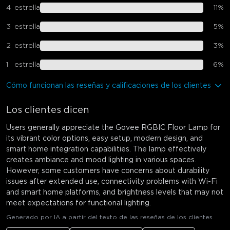
4
estrella
11
%
3
estrella
5
%
2
estrella
3
%
1
estrella
6
%
Cómo funcionan las reseñas y calificaciones de los clientes
Los clientes dicen
Users generally appreciate the Govee RGBIC Floor Lamp for
its vibrant color options, easy setup, modern design, and
smart home integration capabilities. The lamp effectively
creates ambiance and mood lighting in various spaces.
However, some customers have concerns about durability
issues after extended use, connectivity problems with Wi-Fi
and smart home platforms, and brightness levels that may not
meet expectations for functional lighting.
Generado por IA a partir del texto de las reseñas de los clientes