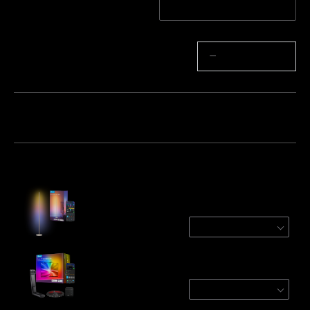
1-Pack
2-Pack
Cantidad
−
+
Paquete 1
Paquete 2
Paquete 3
Frecuentemente comprados juntos:
Govee RGBICW Smart Floor Lamp Basic
Champagne (Matter Compat
$69.99
Govee TV Backlight 3 Lite
For 55-65 inch TVs
$89.99