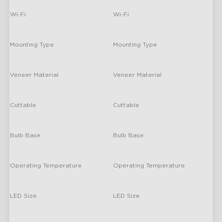
Wi-Fi
Wi-Fi
2.4GHz Wi-Fi
-
Mounting Type
Mounting Type
/
-
H607C
Veneer Material
Veneer Material
Plastic
-
Govee Floor Lamp 2
Cuttable
Cuttable
No
-
Bulb Base
Bulb Base
/
-
Operating Temperature
Operating Temperature
Room Temperature
-
LED Size
LED Size
/
-