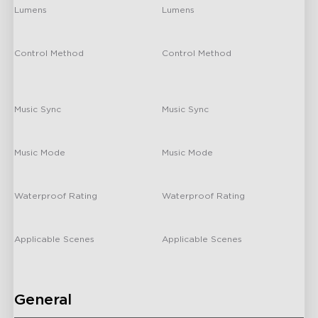
Lumens
Lumens
1000 Lumens
Up to 1000lm
Control Method
Control Method
App/Control Box/Voice Control
App, Voice Control, Pushbutton
Control
Music Sync
Music Sync
H16B0
H1741
Yes
-
Govee Floor Lamp 3
Govee Table Lamp
Classic
Music Mode
Music Mode
6 Music Modes
7
Waterproof Rating
Waterproof Rating
/
-
Applicable Scenes
Applicable Scenes
Indoor
-
H60B1
H60B2
Lámpara de pie tipo
Lámpara de pie tipo
General
antorcha Govee
árbol Govee