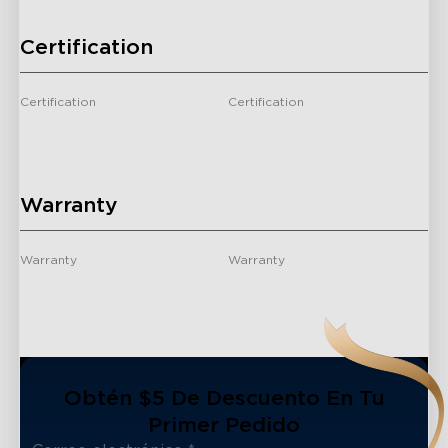
Certification
Certification
Certification
CE/FCC ID/FCC SDoC/IC
-
ID/ICES/RCM/RoHS/RCM/
Warranty
Warranty
Warranty
1 Year
-
Obtén $5 De Descuento En Tu
Primer Pedido