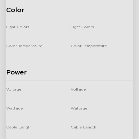
close
Color
Light Colors
Light Colors
RGBICW
RGBWW+RGBIC+WW
Color Temperature
Color Temperature
2200K
Up to 1000lm
Power
Voltage
Voltage
24 Volts
-
Wattage
Wattage
48 Watts
-
Cable Length
Cable Length
/
-