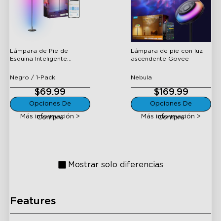
Esquina Inteligente
ascendente Govee
RGBICW de Govee
Lámpara de Pie de
Lámpara de pie con luz
Esquina Inteligente
ascendente Govee
RGBICW de Govee
Negro / 1-Pack
Nebula
H6079
H1630
$69.99
$169.99
Govee RGBICWW Floor
Govee Lantern Floor
Opciones De
Opciones De
Lamp Pro
Lamp
Más información >
Más información >
Compra
Compra
Mostrar solo diferencias
H16C0
H6022
Features
Govee Floor Lamp 3
Lámpara de Mesa
Lite
Govee 2