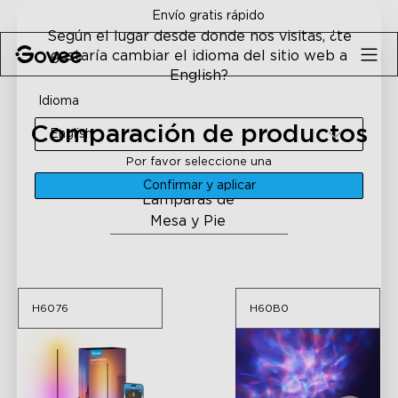
Skip to content
Envío gratis rápido
Según el lugar desde donde nos visitas, ¿te
gustaría cambiar el idioma del sitio web a
English?
Idioma
Comparación de productos
English
Por favor seleccione una
categoría
Confirmar y aplicar
H6076
H60B0
Lámparas de
Mesa y Pie
H6076
H60B0
H6076
H60B0
Lámpara de Pie de
Lámpara de pie con luz