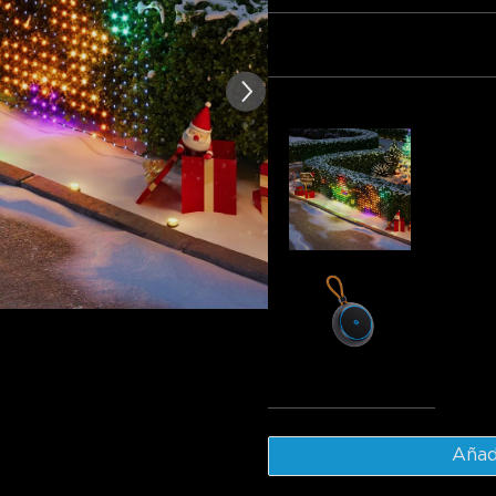
texto de las reseñas de los clientes
Paquete 1
Paquete 2
Frecuentemente comprados 
Govee Net
$99.99
Govee Out
$29.99
Tota
Añadi