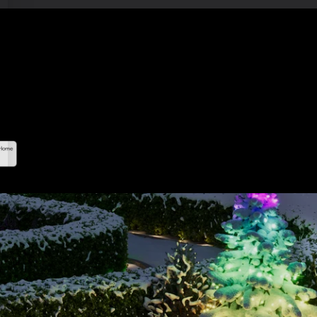
amientos para un uso exterior
or de corriente no es impermeable.)
la luz de malla LED en la ubicación
bridas incluidas. La longitud del cable
tar tu arbusto, jardín, patio, césped,
ción inteligente:
Compatible con Alexa
nta las funciones inteligentes de la
uyendo colores y efectos DIY,
dor y diferentes modos.