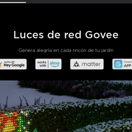
con cable resistente a estir
confiable.
(Nota: El adaptad
Fácil de instalar:
Coloca 
deseada y asegúrala con las 
de 13 pies es ideal para resal
terraza y más.
Luces de red Govee
Control por voz y aplica
y Google Assistant. Experime
aplicación Govee Home, incl
Genera alegría en cada rincón de tu jardín
configuración de temporiza