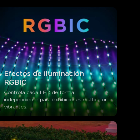
Efectos de iluminación 
RGBIC
Controla cada LED de forma 
independiente para exhibiciones multicolor 
vibrantes.