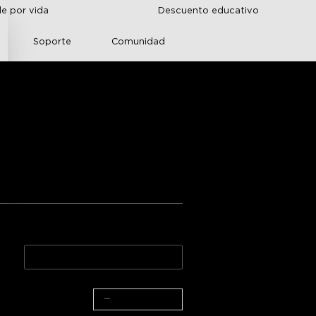
de por vida
Descuento educativo
Soporte
Comunidad
vee
aciones de Amazon
y
ability and reliability
2.8ft × 4.7ft
−
+