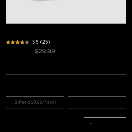
Interruptor Inteligente Mini de Doble 
Botón GoveeLife
3.8
(25)
Read
$19.99
25
$29.99
Reviews.
Same
page
Fecha de reabastecimiento pendiente
link.
Number Of Items
2-Pack($9.99/Pack)
1-Pack($14.99/Pack)
Cantidad
−
+