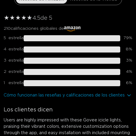
★
★
★
★
★
★
4.5
de 5
210
calificaciones globales de
5
estrella
79
%
4
estrella
8
%
3
estrella
3
%
2
estrella
4
%
1
estrella
6
%
Cómo funcionan las reseñas y calificaciones de los clientes
Los clientes dicen
Users are highly impressed with these Govee icicle lights,
praising their vibrant colors, extensive customization options
through the app, and easy installation with included mounting