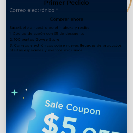
Primer Pedido
Comprar ahora
Suscríbete a nuestro boletín ahora y recibe:
1. Código de cupón con $5 de descuento
2. 100 puntos Govee Store
3. Correos electrónicos sobre nuevas llegadas de productos,
ofertas especiales y eventos exclusivos