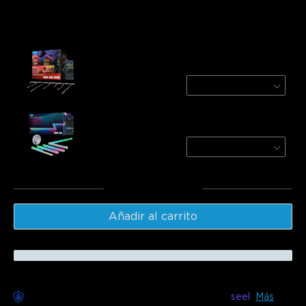
Frecuentemente comprados juntos:
Govee Icicle Lights
32.8ft
$124.99
Govee RGBIC LED Strip Lights with Covers
32.8ft
$149.99
Total
:
$274.98
Añadir al carrito
Entrega sin preocupaciones disponible con
seel
Más