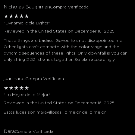
Nicholas Baughman
Compra Verificada
★
★
★
★
★
"Dynamic Icicle Lights"
Reviewed in the United States on December 16, 2025
These things are badass. Govee has not disappointed me.
Other lights can’t compete with the color range and the
dynamic sequences of these lights. Only downfall is you can
only string 2 33’ strands together. So plan accordingly.
juaninacci
Compra Verificada
★
★
★
★
★
"Lo Mejor de lo Mejor"
Reviewed in the United States on December 16, 2025
Estas luces son maravillosas, lo mejor de lo mejor.
Dara
Compra Verificada