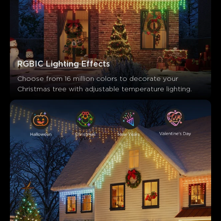
RGBIC Lighting Effects
Choose from 16 million colors to decorate your 
Christmas tree with adjustable temperature lighting.
Lo que dicen los clientes
Color quality
App control
Customization
Ease of s
0
0
0
Los clientes mencionan
Positivo
Negativo
Resumen
：