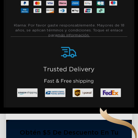
Klarna:
Por favor gaste responsablemente. Mayores de 18
años, se aplican términos y condiciones. Toque el enlace
para
más información.
Obtén $5 De Descuento En Tu