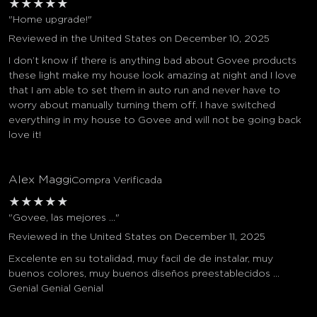
★
★
★
★
★
"Home upgrade!"
Reviewed in the United States on December 10, 2025
I don’t know if there is anything bad about Govee products
these light make my house look amazing at night and I love
that I am able to set them in auto run and never have to
worry about manually turning them off. I have switched
everything in my house to Govee and will not be going back
love it!
Alex Maggi
Compra Verificada
★
★
★
★
★
"Govee, las mejores ..."
Reviewed in the United States on December 11, 2025
Excelente en su totalidad, muy facil de de instalar, muy
buenos colores, muy buenos diseños preestablecidos ...
Genial Genial Genial