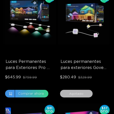
Luces Permanentes 
Luces permanentes 
para Exteriores Pro 
para exteriores Govee 
Govee 
2 reacondicionadas
$645.99
$280.49
$759.99
$329.99
Reacondicionadas
Comprar ahora
Agotado
$81
$37
DTO.
DTO.