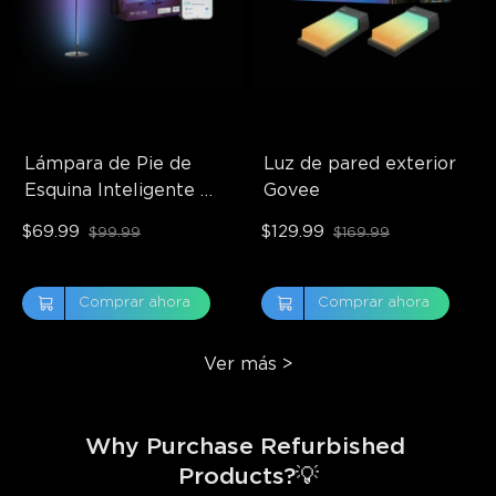
Lámpara de Pie de 
Luz de pared exterior 
Esquina Inteligente 
Govee
RGBICW de Govee
$69.99
$129.99
$99.99
$169.99
Comprar ahora
Comprar ahora
Ver más
>
Why Purchase Refurbished 
Products?💡