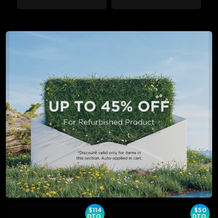
$114
$50
DTO.
DTO.