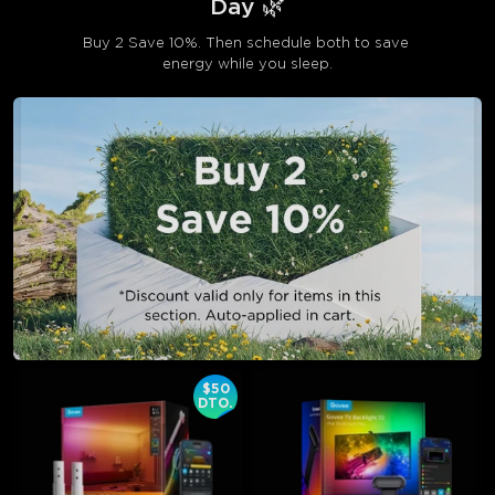
Day 🌿
Buy 2 Save 10%. Then schedule both to save 
energy while you sleep.
$50
DTO.