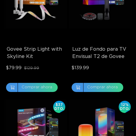
Govee Strip Light with 
Luz de Fondo para TV 
Skyline Kit
Envisual T2 de Govee
$79.99
$139.99
$129.99
Comprar ahora
Comprar ahora
$37
12%
DTO.
DTO.