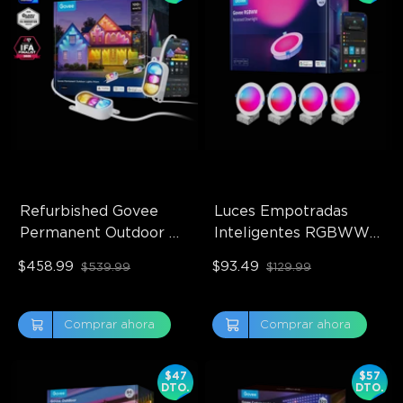
Refurbished Govee 
Luces Empotradas 
Permanent Outdoor 
Inteligentes RGBWW 
Lights Prism
de 6 Pulgadas Govee 
$458.99
$93.49
$539.99
$129.99
Reacondicionadas, 
Paquete de 4
Comprar ahora
Comprar ahora
$47
$57
DTO.
DTO.