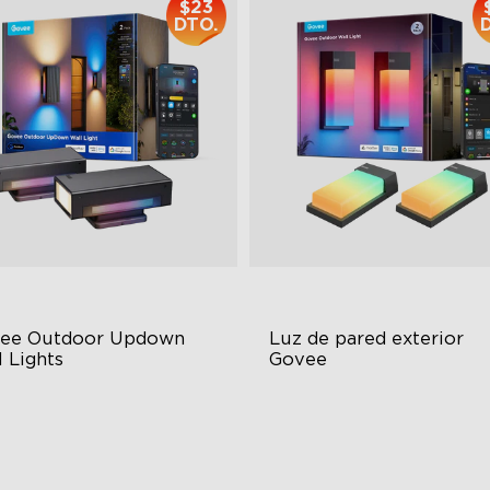
$23
DTO.
ee Outdoor Updown 
Luz de pared exterior 
 Lights
Govee
ur-Sided Magic Color
RBGICWW Lightting Effects
rge Up Down Wall-Washing
1500 Luminosity White Ligh
 Preset Modes
Outdoor Reliability with IP65