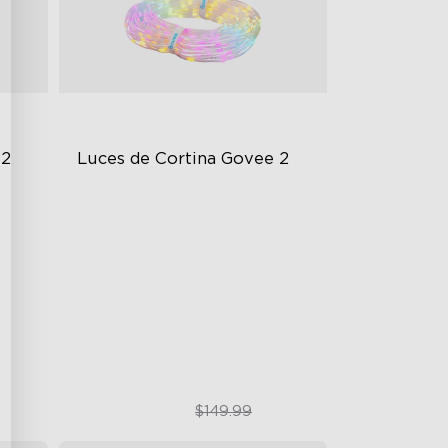
 2
Luces de Cortina Govee 2
Explore Your Creativity with AI
Content
Visualized Patterns and Smooth
GIF Displays
Unlock More with DIY Functions
$109.99
$149.99