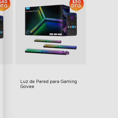
$40
$50
DTO.
DTO.
Luz de Pared para Gaming 
Govee
Futuristic Faceplatefor
lmmersive lllumination
t
Individually-controllable
Faceplate and Diffusion Lines