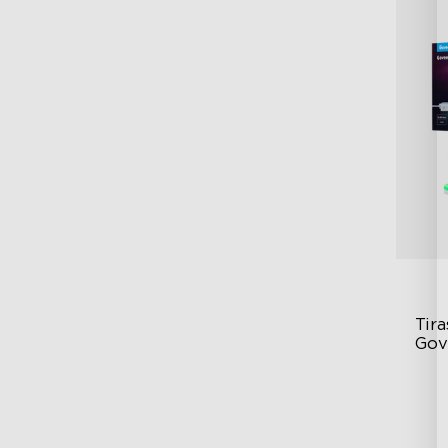
Tir
Gov
Cu
60
50