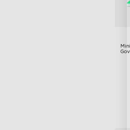
Mini
Gov
RB
DI
Ex