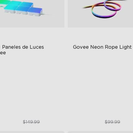
 Paneles de Luces 
Govee Neon Rope Light
ee
GIC Light Effects
Soft Flexible Material
Y Design
AI Lighting Bot
pansion & Splicing Support
Model Calibration
$119.99
$79.99
$149.99
$99.99