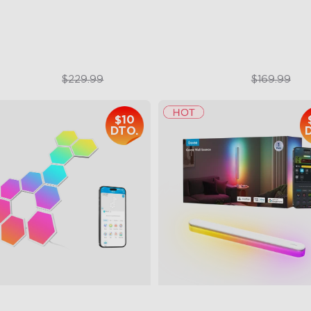
$206.99
$129.99
$229.99
$169.99
$10
DTO.