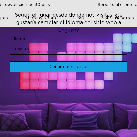
de devolución de 30 días
Soporte al cliente 
Según el lugar desde donde nos visitas, ¿te
ghts
Shop By Room
Deals
Sobre Nosotros
gustaría cambiar el idioma del sitio web a
English?
Idioma
English
Confirmar y aplicar