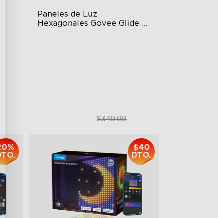
Paneles de Luz 
Hexagonales Govee Glide 
Ultra
t
Innovative 3D Light Panels
Diverse Panel Color Options
ts
Limitless DIY Posibilities
$299.99
$349.99
20%
$40
DTO.
DTO.