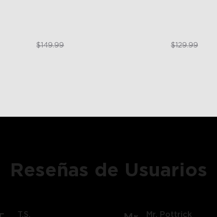
$99.99
$79.99
$149.99
$129.99
Reseñas de Usuarios
T.S.
Mr. Pottrick