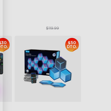
High-Level DIY Customization
$69.99
$119.99
$30
$50
DTO.
DTO.