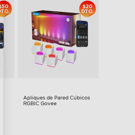
$50
$20
DTO.
DTO.
Apliques de Pared Cúbicos 
RGBIC Govee
RGBIC Effects
Dimmable High Brightness
Updated Design