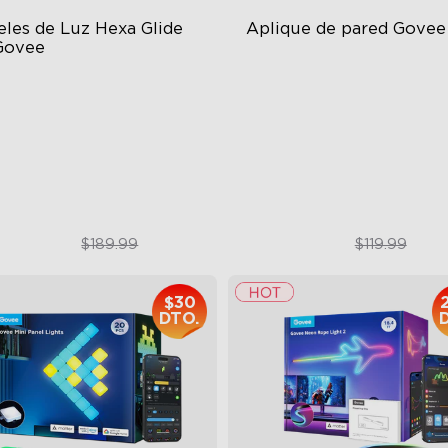
les de Luz Hexa Glide 
Aplique de pared Govee
Govee
GIC Light Effects
RGBICW Wall-Washing Effec
Y Design
Dimmable LED Light
imated Effects
Customizable Lighting Effec
$179.99
$89.99
$189.99
$119.99
$30
DTO.
close