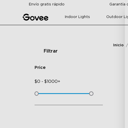
Skip to content
Envío gratis rápido
Garantía 
Indoor Lights
Outdoor Li
Inicio
Filtrar
Price
$
0
-
$
1000+