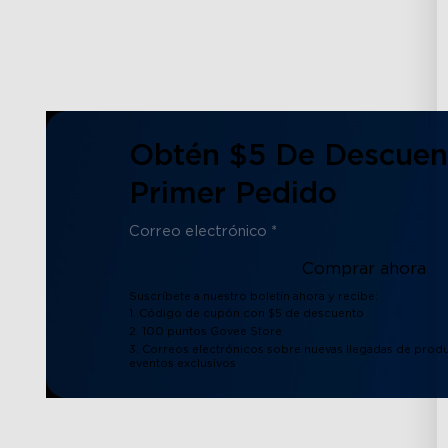
Obtén $5 De Descuen
Primer Pedido
Comprar ahora
Suscríbete a nuestro boletín ahora y recibe:
1. Código de cupón con $5 de descuento
2. 100 puntos Govee Store
3. Correos electrónicos sobre nuevas llegadas de produ
eventos exclusivos