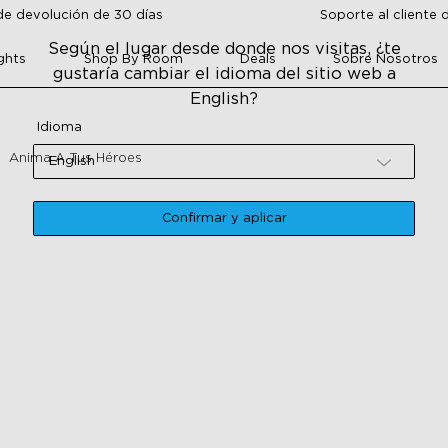
de devolución de 30 días
Soporte al cliente 
Según el lugar desde donde nos visitas, ¿te
ghts
Shop By Room
Deals
Sobre Nosotros
gustaría cambiar el idioma del sitio web a
English?
Idioma
Anima A Tus Héroes
English
Confirmar y aplicar