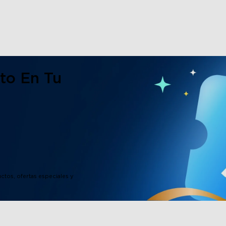
to En Tu
ctos, ofertas especiales y
close