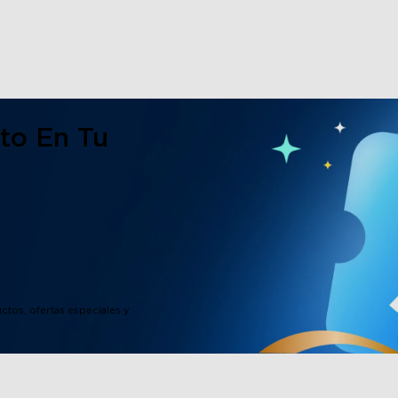
to En Tu
ctos, ofertas especiales y
close