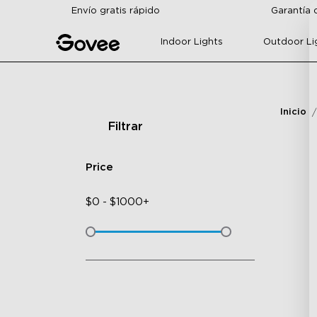
Skip to content
Envío gratis rápido
Garantía 
Indoor Lights
Outdoor Li
Inicio
Filtrar
Price
$
0
-
$
1000+