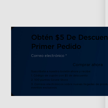
Obtén $5 De Descuen
Primer Pedido
Comprar ahora
Suscríbete a nuestro boletín ahora y recibe:
1. Código de cupón con $5 de descuento
2. 100 puntos Govee Store
3. Correos electrónicos sobre nuevas llegadas de produ
eventos exclusivos