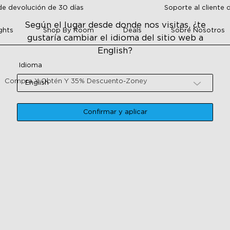
de devolución de 30 días
Soporte al cliente 
Según el lugar desde donde nos visitas, ¿te
ghts
Shop By Room
Deals
Sobre Nosotros
gustaría cambiar el idioma del sitio web a
English?
Idioma
Compra X Obtén Y 35% Descuento-Zoney
English
Confirmar y aplicar