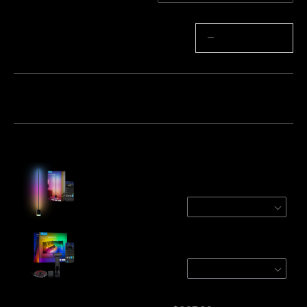
Cantidad
−
+
Paquete 1
Paquete 2
Paquete 3
Frecuentemente comprados juntos:
Govee Floor Lamp 2
Black / 1 Pack
$127.99
Govee Envisual TV Backlight T2
For 55-65 inch TVs
$139.99