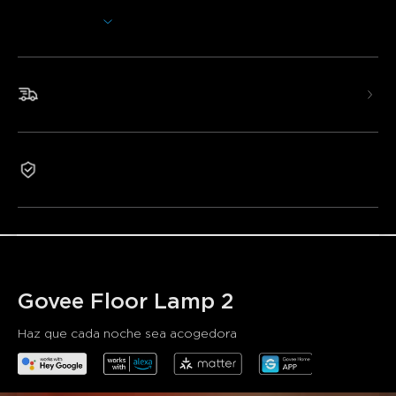
ambiente que merece. Esta lámpara de pie LED de esquina
Mostrar más
con Wi-Fi es compatible con Matter para mayor
comodidad manos libres. Además, disfruta de temperaturas
ajustables de blanco cálido y frío de 2200k-6500k, modos
de música, escenas de iluminación preestablecidas,
Envío rápido y gratis
personalización DIY y control inteligente de grupo a través
de Govee DreamView.
Diseño moderno mejorado:
Este cuerpo de lámpara
Garantía de 1 año
de 60 pulgadas ilumina un área más grande, mientras que
los efectos de iluminación de la base de la lámpara
infunden vitalidad. Personaliza el poste y la base de la
lámpara LED por separado en una variedad de colores y
degradados, para una iluminación elegante y
personalizada.
Tecnología RGBICWW y brillo:
Disfruta de pantallas
Govee Floor Lamp 2
multicolor, brillo de 1725lm (más alto que los modelos
anteriores) y blancos cálidos/fríos ajustables de 2200k-
Haz que cada noche sea acogedora
6500k. Esta lámpara de pie RGBIC satisface diversas
necesidades de iluminación diaria como leer, trabajar y
relajarse.