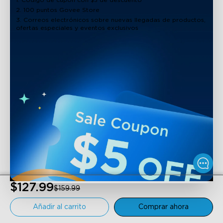
1. Código de cupón con $5 de descuento
2. 100 puntos Govee Store
3. Correos electrónicos sobre nuevas llegadas de productos,
ofertas especiales y eventos exclusivos
Govee Floor Lamp 2
$127.99
$127.99
$159.99
$159.99
Comprar Ahora
Soporte
Añadir al carrito
Comprar ahora
Contáctenos