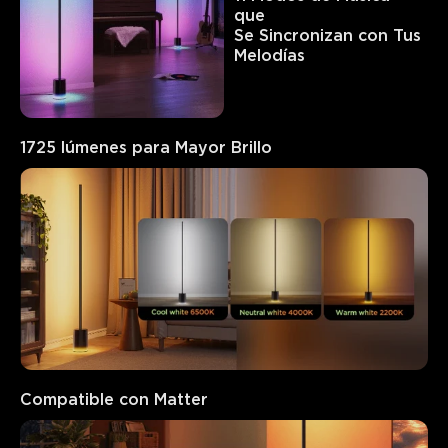
Los clientes mencionan
Positivo
Negativo
que 

Se Sincronizan con Tus 
Resumen
：
Melodías
Generado por IA a partir del texto de las reseñas de los
clientes
1725 lúmenes para Mayor Brillo
Compatible con Matter