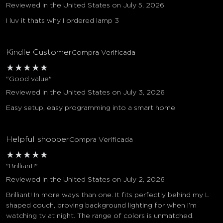
Reviewed in the United States on July 5, 2026
I luv it thats why I ordered lamp 3
Kindle Customer
Compra Verificada
★
★
★
★
★
"Good value"
Reviewed in the United States on July 3, 2026
Easy setup, easy programming into a smart home
Helpful shopper
Compra Verificada
★
★
★
★
★
"Brilliant!"
Reviewed in the United States on July 2, 2026
Brilliant! In more ways than one. It fits perfectly behind my L
shaped couch, proving background lighting for when I’m
watching tv at night. The range of colors is unmatched.