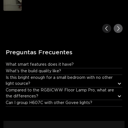
Preguntas Frecuentes
What smart features does it have?
Works with Govee Home App, Alexa, and Google Assistant for 
What's the build quality like?
voice control, schedules, and scenes.
Is this bright enough for a small bedroom with no other 
light source?
Compared to the RGBICWW Floor Lamp Pro, what are 
the differences?
Can I group H607C with other Govee lights?