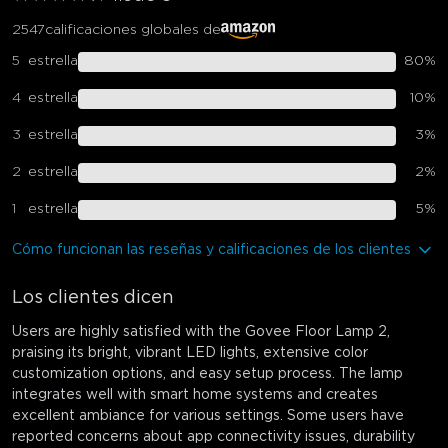
2547
calificaciones globales de
5
estrella
80
%
4
estrella
10
%
3
estrella
3
%
2
estrella
2
%
1
estrella
5
%
Cómo funcionan las reseñas y calificaciones de los clientes
Los clientes dicen
Users are highly satisfied with the Govee Floor Lamp 2,
praising its bright, vibrant LED lights, extensive color
customization options, and easy setup process. The lamp
integrates well with smart home systems and creates
excellent ambiance for various settings. Some users have
reported concerns about app connectivity issues, durability