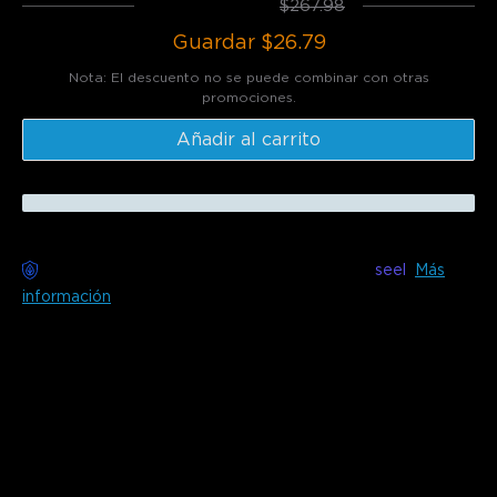
Total
:
$241.19
$267.98
Guardar
$26.79
Nota: El descuento no se puede combinar con otras
promociones.
Añadir al carrito
Entrega sin preocupaciones disponible con
seel
Más
información
Descripción
Modelo: H607C
Elige tus favoritos：
H607C(Negro)+
H605C(55''-65'')
H607C(Plateado)+
H605C(55''-65'')
Con la lámpara de pie negra de Govee, dale a tu espacio el