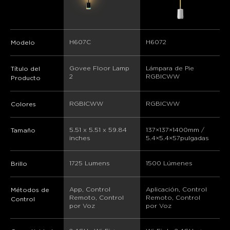
H607C
H6072
Modelo
Govee Floor Lamp 
Lámpara de Pie 
Título del
2
RGBICWW
Producto
RGBICWW
RGBICWW
Colores
‎5.51 x 5.51 x 59.84 
137×137×1400mm / 
Tamaño
inches
5.4×5.4×57pulgadas
1725 Lumens
1500 Lúmenes
Brillo
App, Control 
Aplicación, Control 
Métodos de
Remoto, Control 
Remoto, Control 
Control
por Voz
por Voz