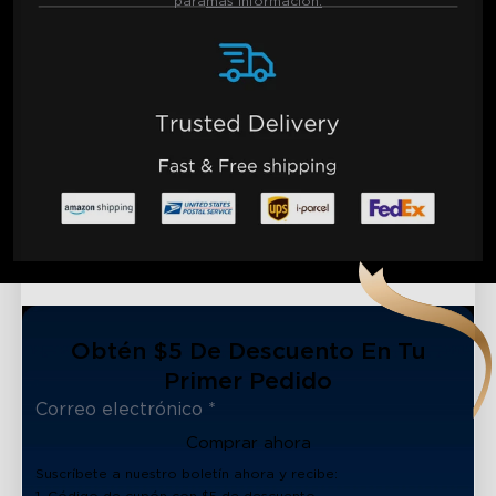
para
más información.
Obtén $5 De Descuento En Tu
Primer Pedido
Comprar ahora
Suscríbete a nuestro boletín ahora y recibe: