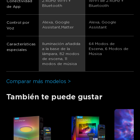
2.4GHz Wi-Fi + 
Wi-Fi de 2.4GHz + 
Conectividad
Bluetooth
Bluetooth
de App
Alexa, Google 
Alexa, Google 
Control por
Assistant,Matter
Assistant
Voz
Iluminación añadida 
64 Modos de 
Características
a la base de la 
Escena, 6 Modos de 
especiales
lámpara, 82 modos 
Música
de escena, 11 
modos de música
Comparar más modelos >
También te puede gustar