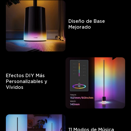
Diseño de Base 
Mejorado
Efectos DIY Más 
Personalizables y 
Vívidos
Lo que dicen los clientes
Brightness and light quality
Color and customization
App
0
0
0
11 Modos de Música 