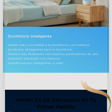
Dormitorio Inteligente
Añade más comodidad a tu dormitorio con nuestros 
productos inteligentes para el dormitorio. 

Respira más fácilmente con nuestros purificadores de aire, 
mantente hidratado con nuestros 

humidificadores inteligentes, ¡y más!
Obtén $5 De Descuento En Tu
Primer Pedido