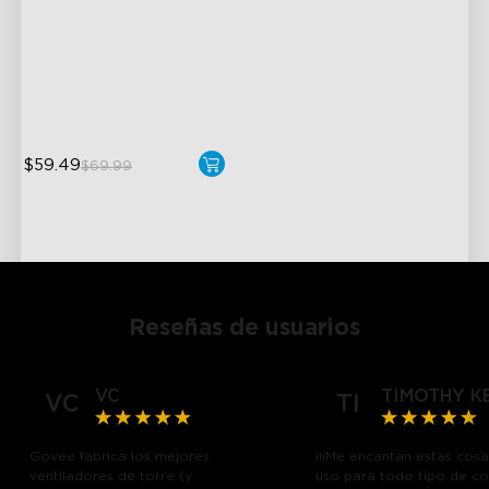
High-Density COB Light
Strips
500 Lumens Brightness
5.5W Bulb (40W Equivalent)
$59.49
$69.99
Reseñas de usuarios
VC
TIMOTHY K
VC
TI
Govee fabrica los mejores
¡¡¡Me encantan estas cosas
ventiladores de torre (y
uso para todo tipo de co