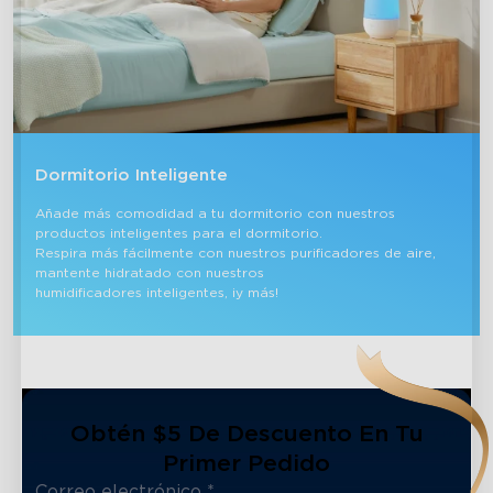
Dormitorio Inteligente
Añade más comodidad a tu dormitorio con nuestros 
productos inteligentes para el dormitorio. 

Respira más fácilmente con nuestros purificadores de aire, 
mantente hidratado con nuestros 

humidificadores inteligentes, ¡y más!
Obtén $5 De Descuento En Tu
Primer Pedido