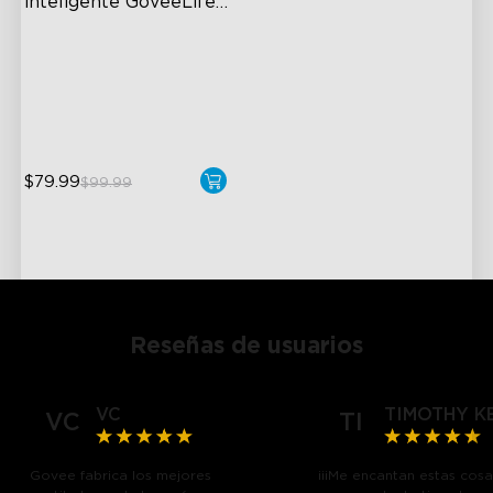
inteligente GoveeLife 
2
6L Large Capacity
360° Customizable Mist
Auto Mode
$79.99
$99.99
Reseñas de usuarios
VC
TIMOTHY K
VC
TI
Govee fabrica los mejores
¡¡¡Me encantan estas cosas