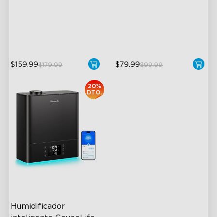
30°-150° Adjustable
75° Rotation
40ft Max Reach
Reach Up To 32.8ft
27dB Noise
29dB Noise
$159.99
$79.99
$179.99
$99.99
20%
DTO.
Humidificador 