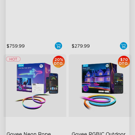
2
Cuttable and Extendable
AI Light Show
RGBWWIC Lighting Effects
VHB Glue and Clips
Matter Support
Matter Support
$759.99
$279.99
20%
$70
DTO.
DTO.
Govee Neon Rope 
Govee RGBIC Outdoor 