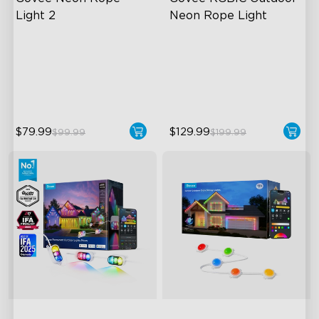
Light 2
Neon Rope Light
Soft Flexible Material
Festive RGBIC Lighting
AI Lighting Bot
IP67 Waterproof
Model Calibration
Smart Voice Control
$79.99
$129.99
$99.99
$199.99