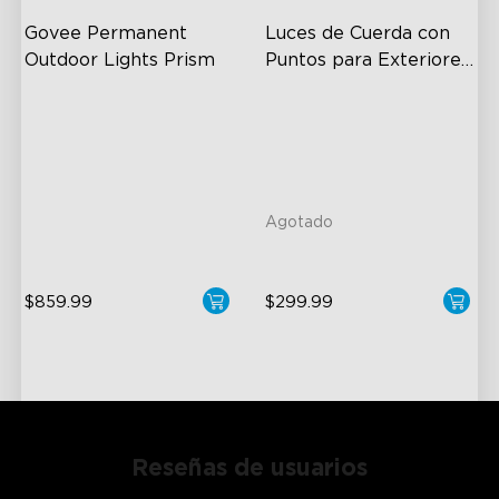
Govee Permanent 
Luces de Cuerda con 
Outdoor Lights Prism
Puntos para Exteriores 
Govee
Triple-Color Lighting Effect
Supports Cutting
Smooth Gradient Color
Versatile RGBICW Lighting
Lighting
Effects
IP68 Waterproof
Brighter Lighting Experience
Agotado
$859.99
$299.99
Reseñas de usuarios