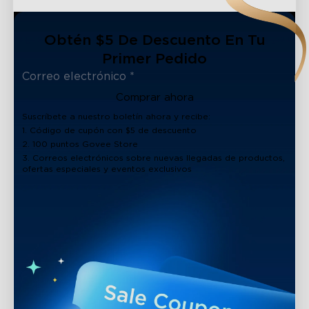
Obtén $5 De Descuento En Tu
Primer Pedido
Comprar ahora
Suscríbete a nuestro boletín ahora y recibe:
1. Código de cupón con $5 de descuento
2. 100 puntos Govee Store
3. Correos electrónicos sobre nuevas llegadas de productos,
ofertas especiales y eventos exclusivos