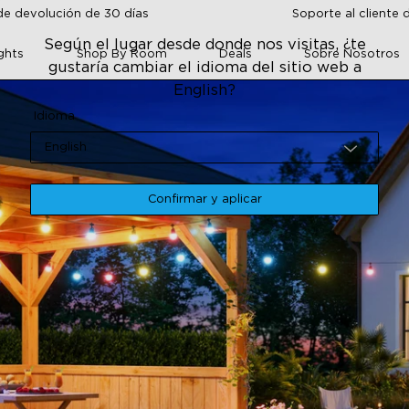
de devolución de 30 días
Soporte al cliente 
Según el lugar desde donde nos visitas, ¿te
ghts
Shop By Room
Deals
Sobre Nosotros
gustaría cambiar el idioma del sitio web a
English?
Idioma
English
Confirmar y aplicar