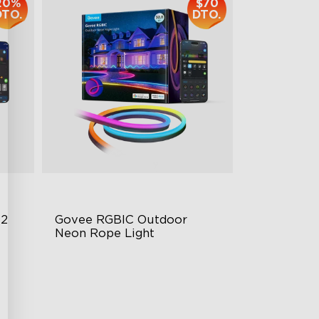
20%
$70
DTO.
DTO.
 2
Govee RGBIC Outdoor 
Neon Rope Light
Festive RGBIC Lighting
IP67 Waterproof
Smart Voice Control