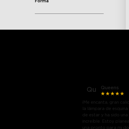
Forma
Queens
Qu
¡Me encanta, gran cal
la lámpara de esquina 
de estar y ha sido una
increíble. Estoy plane
una pronto para mi do