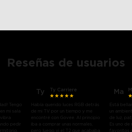
Reseñas de usuarios
Ty Carriere
M
Ty
Ma
idad! Tengo
Había querido luces RGB detrás
Está bella
en mi sala
de mi TV por un tiempo y me
un ambient
 vibra
encontré con Govee. Al principio
de luz, pa
ando pedir
iba a comprar unas normales,
Es uno de 
rmitorio.
pero luego vi el T2 que acababa
favoritos 