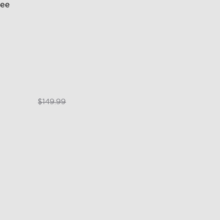
ee
GIC Light Effects
Y Design
pansion & Splicing Support
$119.99
$149.99
close