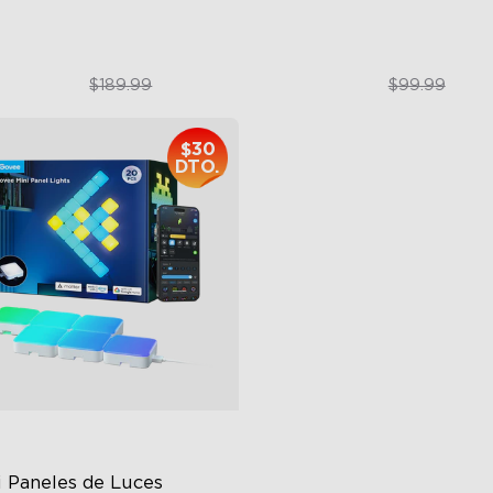
$179.99
$79.99
$189.99
$99.99
$30
DTO.
 Paneles de Luces 