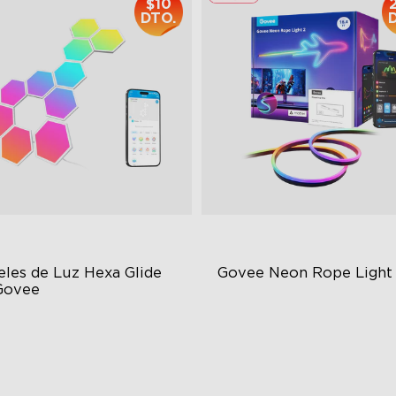
$10
DTO.
les de Luz Hexa Glide 
Govee Neon Rope Light
Govee
GIC Light Effects
Soft Flexible Material
Y Design
AI Lighting Bot
imated Effects
Model Calibration