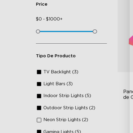
Price
$
0
-
$
1000+
Tipo De Producto
TV Backlight (3)
Light Bars (3)
Pane
Indoor Strip Lights (5)
de 
Outdoor Strip Lights (2)
RB
DI
Neon Strip Lights (2)
An
Gaming Lights (5)