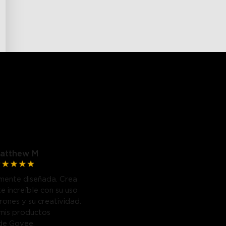
atthew M
mente diseñada. Crea
e increíble con su uso
trones y su creatividad.
mis productos
de Govee.