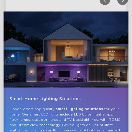
ayudó a mi nueva casa!
close
Smart Home Lighting Solutions
Govee offers top quality 
smart lighting solutions
 for your 
home. Our smart LED lights include LED bulbs, light strips, 
floor lamps, outdoor lights and TV backlight. Yes, with RGBIC 
and DreamView technology, Govee lights deliver brilliant 
ambiance utilizing over 16 million colors. All of this is handled 