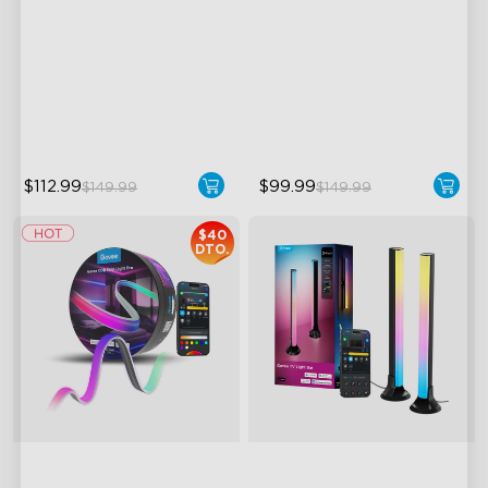
Cubiertas
Bendable, Cuttable,
Cuttable and Connectable
Connectable
60 LEDs/m with Covers
5-in-1 RGBIC+ Technology
50 Customizable Segments
LuminBlend Color System
$112.99
$99.99
$149.99
$149.99
$40
DTO.