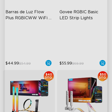
Barras de Luz Flow 
Govee RGBIC Basic 
Plus RGBICWW WiFi + 
LED Strip Lights
Bluetooth de Govee
RGBICWW Segmented
Smart RGBIC Effects
Dynamic Color
64+ Preset Scenes
Music Sync Lighting
11 Music Modes
Smart & Flexible Control
$44.99
$55.99
$54.99
$69.99
$40
$50
DTO.
DTO.