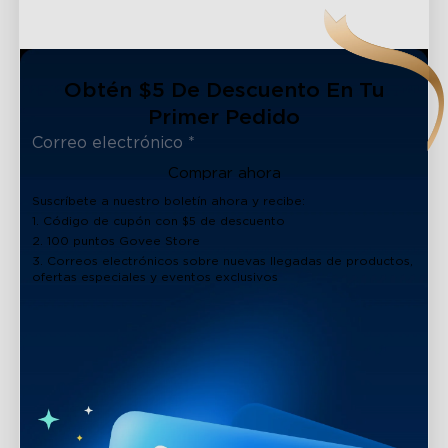
Obtén $5 De Descuento En Tu
Primer Pedido
Comprar ahora
Suscríbete a nuestro boletín ahora y recibe:
1. Código de cupón con $5 de descuento
2. 100 puntos Govee Store
3. Correos electrónicos sobre nuevas llegadas de productos,
ofertas especiales y eventos exclusivos