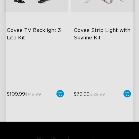
Govee TV Backlight 3 
Govee Strip Light with 
Lite Kit
Skyline Kit
Enhanced DreamView
LuminBlend™ Technology
Experience
DIY Lighting Play
4-in-1 Light Beads
Versatile Preset Scenes
Video & Audio Syncing
$109.99
$79.99
$149.99
$129.99