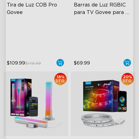
Tira de Luz COB Pro 
Barras de Luz RGBIC 
Govee
para TV Govee para 
TVs de 45-70 pulgadas
Bendable, Cuttable
RGBIC Lighting Experience
1260 LEDs/m Brightness
Multiple TV Sizes
Next-Gen COB Technology
Music Sync Lighting
$109.99
$69.99
$149.99
18%
20%
DTO.
DTO.