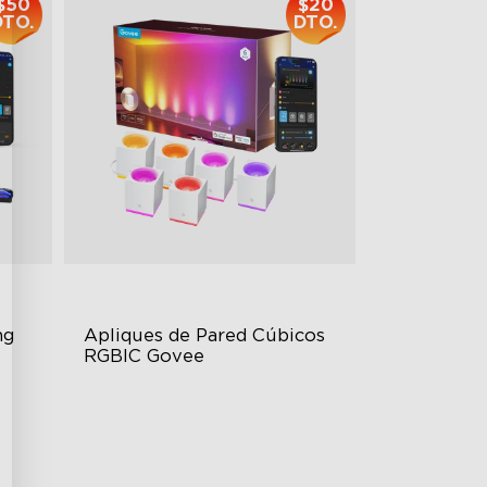
$50
$20
DTO.
DTO.
g 
Apliques de Pared Cúbicos 
RGBIC Govee
RGBIC Effects
Dimmable High Brightness
Updated Design
es