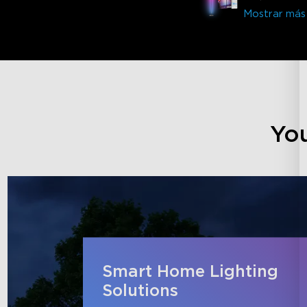
RGBICW de
Mostrar más
You
Smart Home Lighting
Solutions