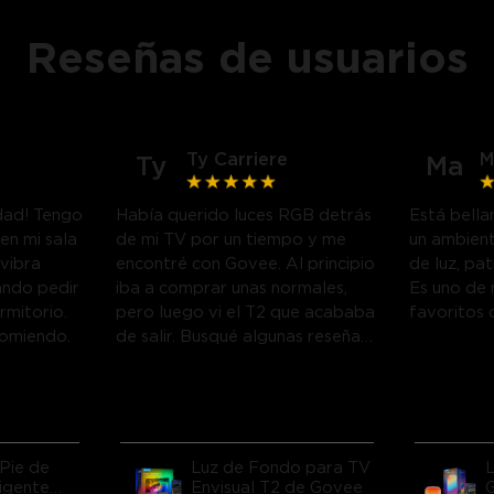
Reseñas de usuarios
Ty Carriere
M
Ty
Ma
idad! Tengo
Había querido luces RGB detrás
Está bella
en mi sala
de mi TV por un tiempo y me
un ambient
 vibra
encontré con Govee. Al principio
de luz, pa
ando pedir
iba a comprar unas normales,
Es uno de 
rmitorio.
pero luego vi el T2 que acababa
favoritos 
comiendo.
de salir. Busqué algunas reseñas
en YouTube y decidí arriesgarme
a comprarlo, ¡y vaya que me
alegro de haberlo hecho! Veo
muchas películas y juego
videojuegos, ¡así que esto
Pie de
Luz de Fondo para TV
funciona genial! Me sorprende
ligente
Envisual T2 de Govee