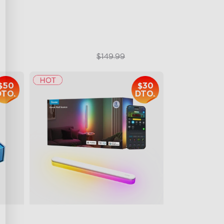
on
$129.99
$149.99
$50
$30
DTO.
DTO.