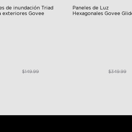
s de inundación Triad 
Paneles de Luz 
a exteriores Govee
Hexagonales Govee Glide
Ultra
00 Lumens Brightness
Innovative 3D Light Panels
rable in All Weather
Diverse Panel Color Options
 Unique Preset Effects
Limitless DIY Posibilities
$99.99
$299.99
$149.99
$349.99
close