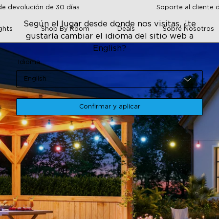
de devolución de 30 días
Soporte al cliente 
Según el lugar desde donde nos visitas, ¿te
ghts
Shop By Room
Deals
Sobre Nosotros
gustaría cambiar el idioma del sitio web a
English?
Idioma
English
Confirmar y aplicar