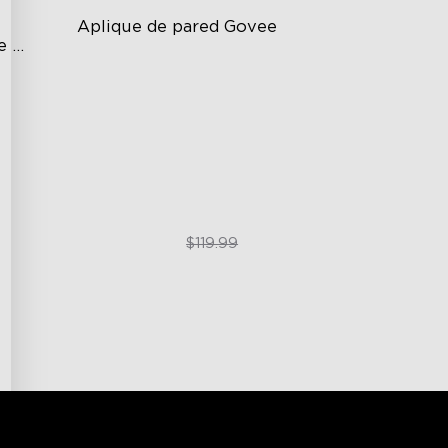
Aplique de pared Govee
 
RGBICW Wall-Washing Effect
Dimmable LED Light
Customizable Lighting Effects
$89.99
$119.99