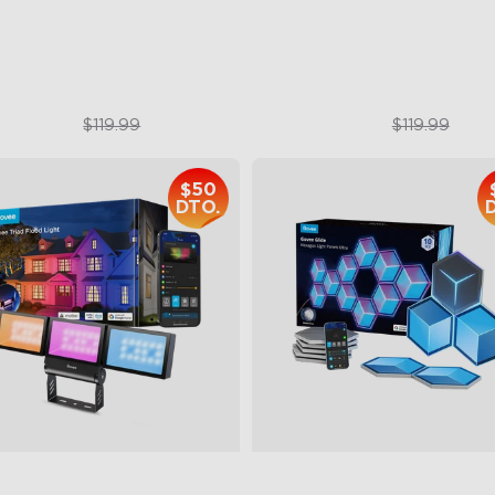
High-Level DIY Customizati
$89.99
$69.99
$119.99
$119.99
$50
DTO.