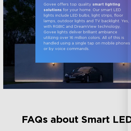
Govee offers top quality 
smart lighting 
solutions
 for your home. Our smart LED 
lights include LED bulbs, light strips, floor 
lamps, outdoor lights and TV backlight. Yes, 
with RGBIC and DreamView technology, 
Govee lights deliver brilliant ambiance 
utilizing over 16 million colors. All of this is 
handled using a single tap on mobile phones
or by voice commands.
FAQs about Smart LED