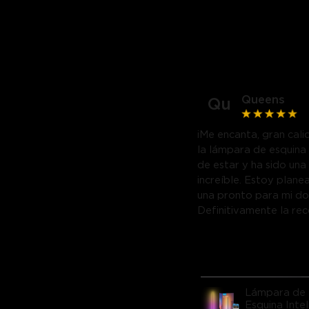
Queens
Qu
¡Me encanta, gran cal
la lámpara de esquina 
de estar y ha sido una
increíble. Estoy plane
una pronto para mi do
Definitivamente la re
Lámpara de 
Esquina Inte