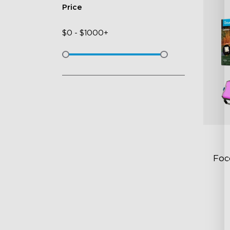
Price
$
0
-
$
1000+
Foc
Ea
Ri
Pr