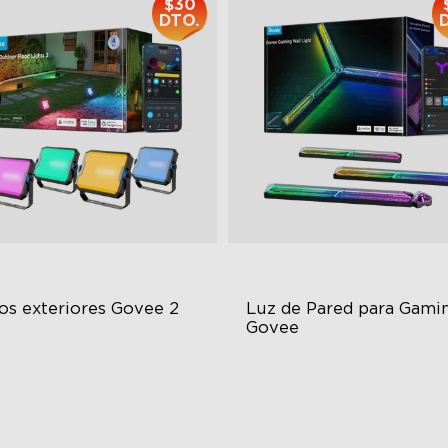
$30
DTO.
os exteriores Govee 2
Luz de Pared para Gamin
Govee
ch Lamp Exceeds 1000lm
Futuristic Faceplatefor
lmmersive lllumination
ch RGBIC Color Lighting
Individually-controllable
eset Scene Modes & DIY Mode
Faceplate and Diffusion Lin