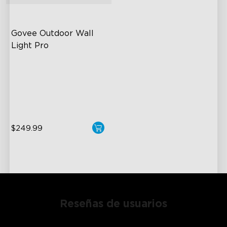
Govee Outdoor Wall 
Light Pro
72-Zone RGBICWW
Up to 2000lm
IP67 Waterproof
$249.99
Reseñas de usuarios