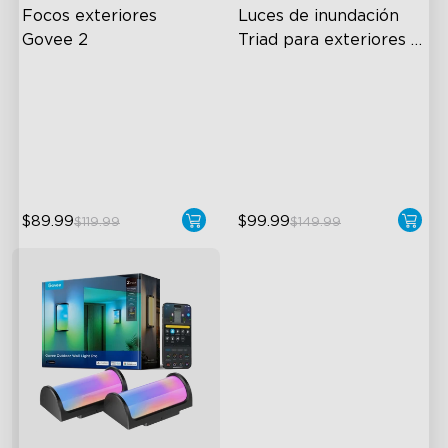
Focos exteriores 
Luces de inundación 
Govee 2
Triad para exteriores 
Govee
Each Lamp Exceeds 1000lm
4500 Lumens Brightness
Rich RGBIC Color Lighting
Durable in All Weather
Preset Scene Modes & DIY
40 Unique Preset Effects
Mode
$89.99
$99.99
$119.99
$149.99