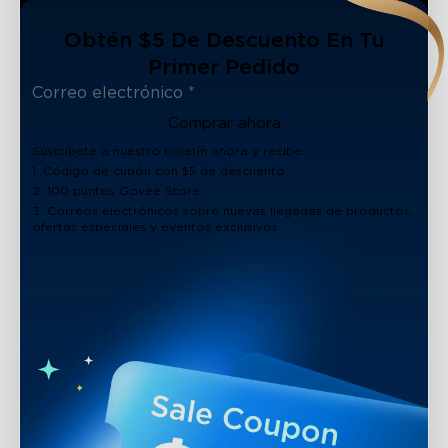
Obtén $5 De Descuento En Tu
Primer Pedido
Comprar ahora
Suscríbete a nuestro boletín ahora y recibe:
1. Código de cupón con $5 de descuento
2. 100 puntos Govee Store
3. Correos electrónicos sobre nuevas llegadas de productos,
ofertas especiales y eventos exclusivos