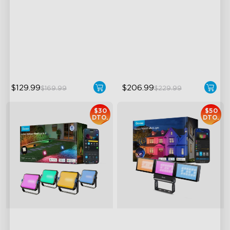
RBGICWW Lightting Effects
Four-Sided Magic Color
1500 Luminosity White Light
Large Up Down Wall-
Washing
Outdoor Reliability with IP65
64 Preset Modes
$129.99
$206.99
$169.99
$229.99
$30
$50
DTO.
DTO.