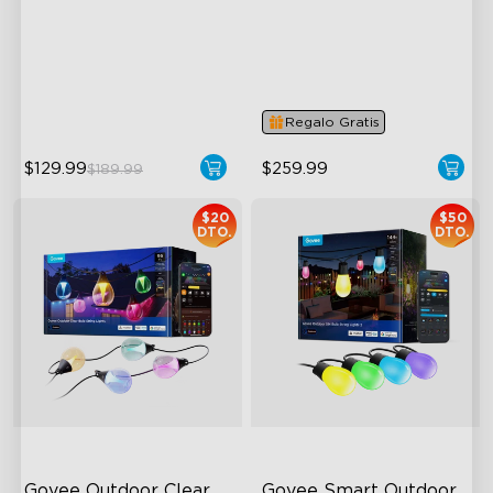
Govee 2
RGBICW Lighting Effects
Supports VRR and ALLM
47 Scene Modes
4-in-1 RGBWIC Lighting
Shatterproof Design
Industry-First AI-Chips
Regalo Gratis
$129.99
$259.99
$189.99
$20
$50
DTO.
DTO.
Govee Outdoor Clear 
Govee Smart Outdoor 