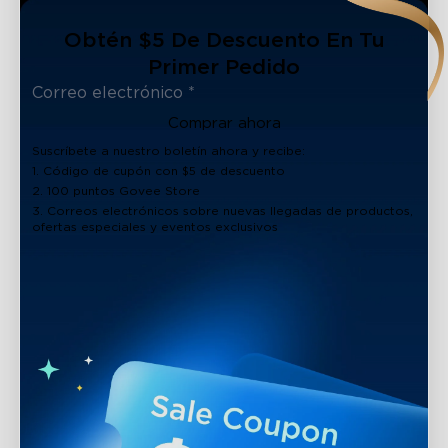
Obtén $5 De Descuento En Tu
Primer Pedido
Comprar ahora
Suscríbete a nuestro boletín ahora y recibe:
1. Código de cupón con $5 de descuento
2. 100 puntos Govee Store
3. Correos electrónicos sobre nuevas llegadas de productos,
ofertas especiales y eventos exclusivos