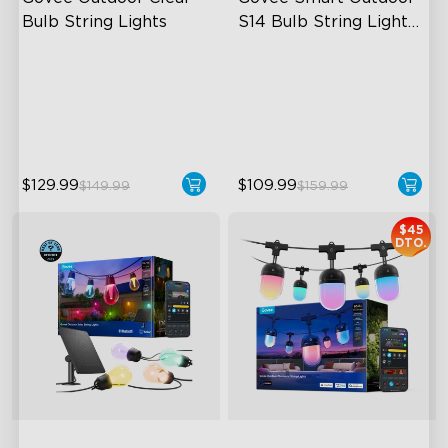
Bulb String Lights
S14 Bulb String Lights 
2
Transparent Design
IP66-rated waterproof
100 Scene Modes
RGBICW Technology
1200 lumens Brightness
100+ Scene Modes
$129.99
$109.99
$149.99
$159.99
$45
DTO.