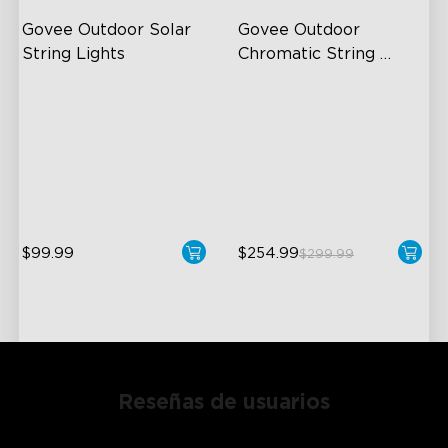
Govee Outdoor Solar 
Govee Outdoor 
String Lights
Chromatic String 
Lights
RGBICW Solar Brilliance
Single-Light Rainbow
System
13H Max Steady Radiance
Dual‑Layer Design
IP67 Waterproof
240lm High-Brightness
White
$99.99
$254.99
$299.99
Reseñas de usuarios