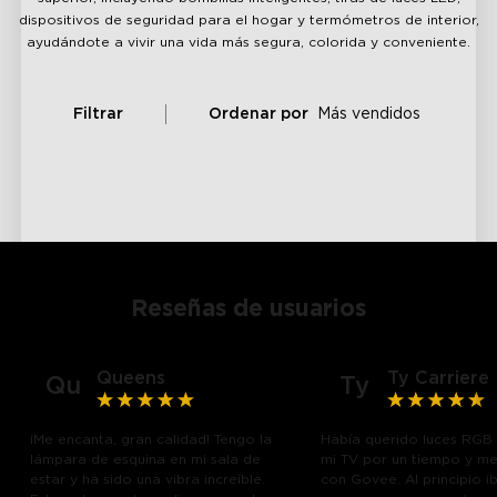
dispositivos de seguridad para el hogar y termómetros de interior,
ayudándote a vivir una vida más segura, colorida y conveniente.
Filtrar
Ordenar por
Más vendidos
Reseñas de usuarios
Queens
Ty Carriere
Qu
Ty
¡Me encanta, gran calidad! Tengo la
Había querido luces RGB
lámpara de esquina en mi sala de
mi TV por un tiempo y m
estar y ha sido una vibra increíble.
con Govee. Al principio i