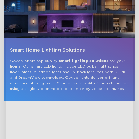
Smart Home Lighting Solutions
Govee offers top quality 
smart lighting solutions
 for your 
home. Our smart LED lights include LED bulbs, light strips, 
floor lamps, outdoor lights and TV backlight. Yes, with RGBIC 
and DreamView technology, Govee lights deliver brilliant 
ambiance utilizing over 16 million colors. All of this is handled 
using a single tap on mobile phones or by voice commands.